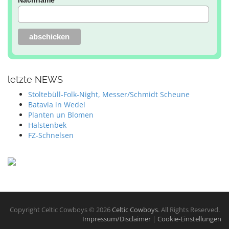
letzte NEWS
Stoltebüll-Folk-Night, Messer/Schmidt Scheune
Batavia in Wedel
Planten un Blomen
Halstenbek
FZ-Schnelsen
Copyright Celtic Cowboys © 2026
Celtic Cowboys
. All Rights Reserved.
Impressum/Disclaimer
|
Cookie-Einstellungen