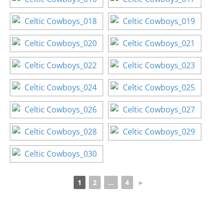
1
2
...
4
►