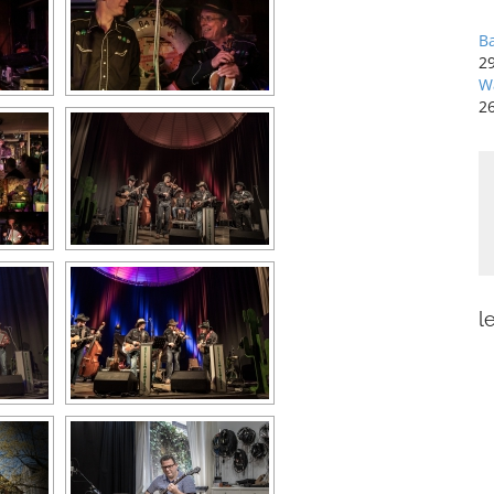
B
29
W
2
l