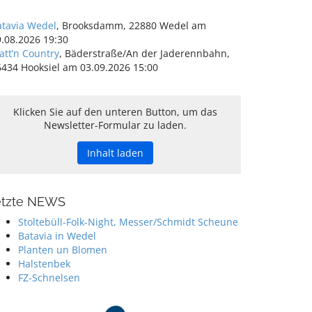
Video
laden
atavia Wedel
, Brooksdamm, 22880 Wedel am
.08.2026 19:30
att’n Country
, Bäderstraße/An der Jaderennbahn,
YouTub
6434 Hooksiel am 03.09.2026 15:00
e immer
entsper
ren
Klicken Sie auf den unteren Button, um das
Newsletter-Formular zu laden.
Inhalt laden
etzte NEWS
Stoltebüll-Folk-Night, Messer/Schmidt Scheune
Batavia in Wedel
Planten un Blomen
Halstenbek
FZ-Schnelsen