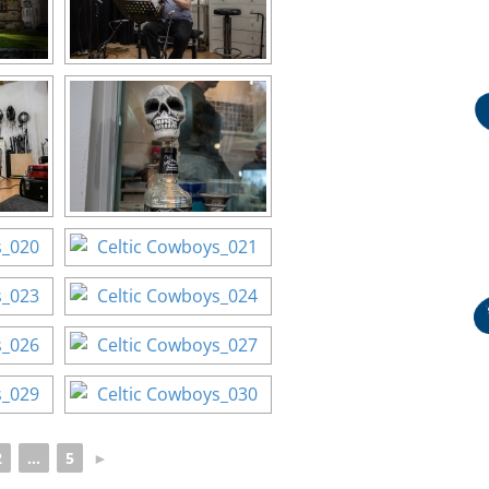
2
...
5
►