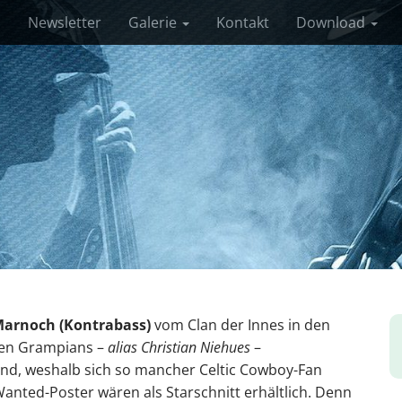
s
Newsletter
Galerie
Kontakt
Download
arnoch (Kontrabass)
vom Clan der Innes in den
hen Grampians –
alias Christian Niehues
–
und, weshalb sich so mancher Celtic Cowboy-Fan
anted-Poster wären als Starschnitt erhältlich. Denn