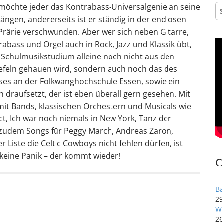
 möchte jeder das Kontrabass-Universalgenie an seine
S
na
ängen, andererseits ist er ständig in der endlosen
Prärie verschwunden. Aber wer sich neben Gitarre,
rabass und Orgel auch in Rock, Jazz und Klassik übt,
Schulmusikstudium alleine noch nicht aus den
efeln gehauen wird, sondern auch noch das des
es an der Folkwanghochschule Essen, sowie ein
 draufsetzt, der ist eben überall gern gesehen. Mit
t Bands, klassischen Orchestern und Musicals wie
t, Ich war noch niemals in New York, Tanz der
zudem Songs für Peggy March, Andreas Zaron,
 Liste die Celtic Cowboys nicht fehlen dürfen, ist
 keine Panik – der kommt wieder!
B
29
W
2