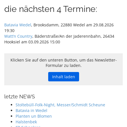
erfahr
en
die nächsten 4 Termine:
Video
laden
Batavia Wedel
, Brooksdamm, 22880 Wedel am 29.08.2026
19:30
Watt’n Country
, Bäderstraße/An der Jaderennbahn, 26434
YouTub
Hooksiel am 03.09.2026 15:00
e immer
entsper
ren
Klicken Sie auf den unteren Button, um das Newsletter-
Formular zu laden.
Inhalt laden
letzte NEWS
Stoltebüll-Folk-Night, Messer/Schmidt Scheune
Batavia in Wedel
Planten un Blomen
Halstenbek