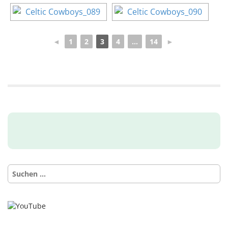
◄
1
2
3
4
...
14
►
Mit
dem
Laden
des
Videos
akzept
ieren
Sie die
Datens
Suchen
chutze
nach:
rkläru
ng von
YouTu
be.
Mehr