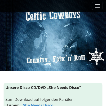
M
S
k
a
i
i
p
n
t
m
o
e
c
n
o
n
u
t
e
n
t
Unsere Disco-CD/DVD „She Needs Disco“
Zum Download auf folgenden Kanälen:
iTunes:
She Needs Disco