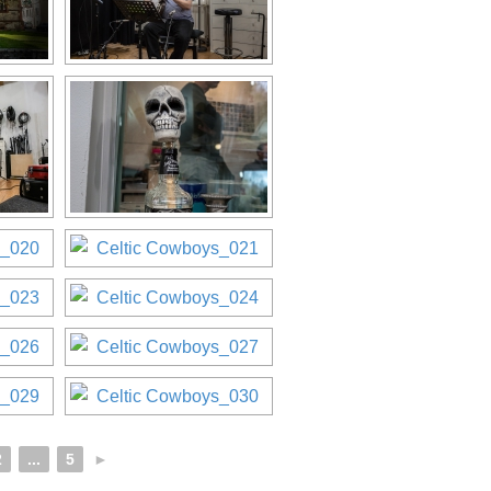
2
...
5
►