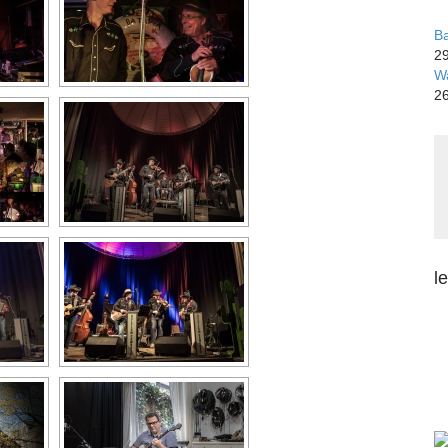
Ba
29
Wa
26
l