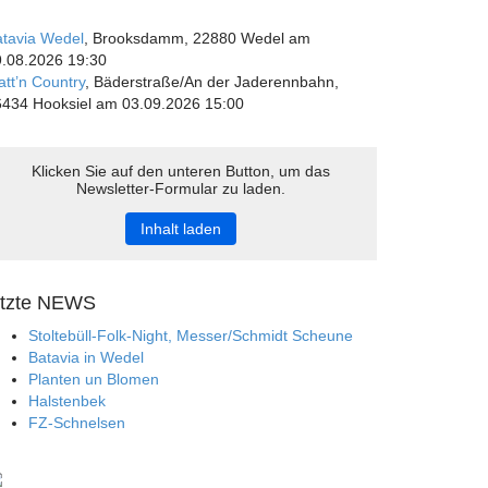
laden
tavia Wedel
, Brooksdamm, 22880 Wedel am
.08.2026 19:30
YouTub
tt’n Country
, Bäderstraße/An der Jaderennbahn,
e immer
434 Hooksiel am 03.09.2026 15:00
entsper
ren
Klicken Sie auf den unteren Button, um das
Newsletter-Formular zu laden.
Inhalt laden
etzte NEWS
Stoltebüll-Folk-Night, Messer/Schmidt Scheune
Batavia in Wedel
Planten un Blomen
Halstenbek
FZ-Schnelsen