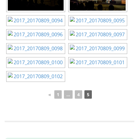
◄
1
...
4
5
Mit
dem
Laden
des