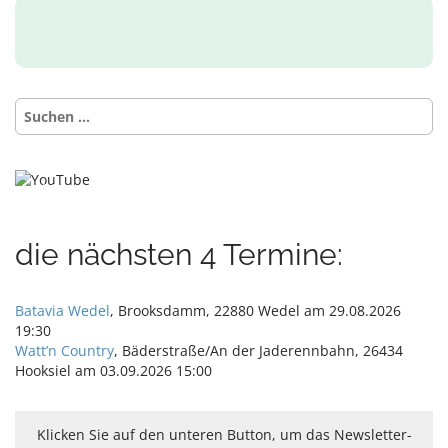
Videos
akzept
ieren
Sie die
Datens
Suchen
chutze
nach:
rkläru
ng von
YouTu
be.
Mehr
erfahr
en
die nächsten 4 Termine:
Video
laden
Batavia Wedel
, Brooksdamm, 22880 Wedel am 29.08.2026
19:30
Watt’n Country
, Bäderstraße/An der Jaderennbahn, 26434
YouTub
Hooksiel am 03.09.2026 15:00
e immer
entsper
ren
Klicken Sie auf den unteren Button, um das Newsletter-