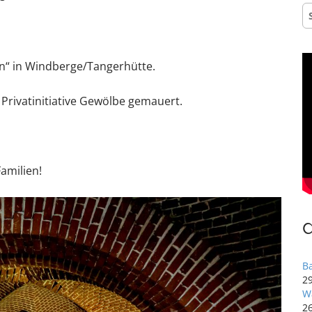
S
na
en“ in Windberge/Tangerhütte.
 Privatinitiative Gewölbe gemauert.
amilien!
B
29
W
2