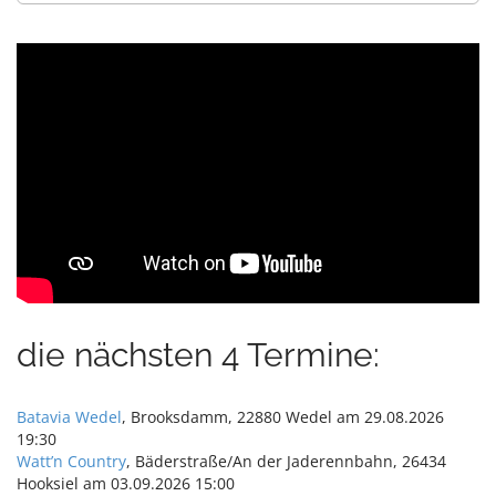
a
t
i
o
n
die nächsten 4 Termine:
Batavia Wedel
, Brooksdamm, 22880 Wedel am 29.08.2026
19:30
Watt’n Country
, Bäderstraße/An der Jaderennbahn, 26434
Hooksiel am 03.09.2026 15:00