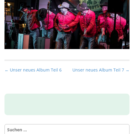
P
← Unser neues Album Teil 6
Unser neues Album Teil 7 →
o
s
t
n
a
v
i
Suchen
g
nach: