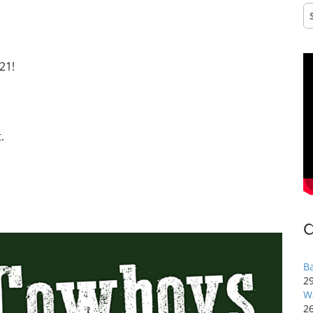
S
na
21!
.
B
29
W
2