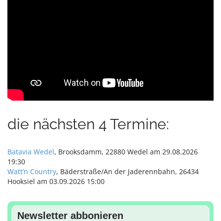
i
o
n
die nächsten 4 Termine:
Batavia Wedel
, Brooksdamm, 22880 Wedel am 29.08.2026
19:30
Watt’n Country
, Bäderstraße/An der Jaderennbahn, 26434
Hooksiel am 03.09.2026 15:00
Newsletter abbonieren