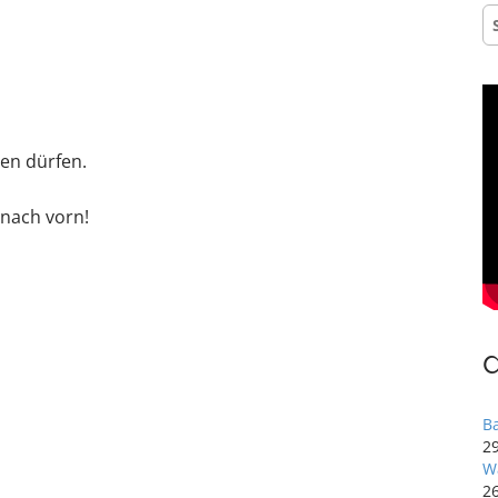
S
na
len dürfen.
 nach vorn!
B
29
W
2