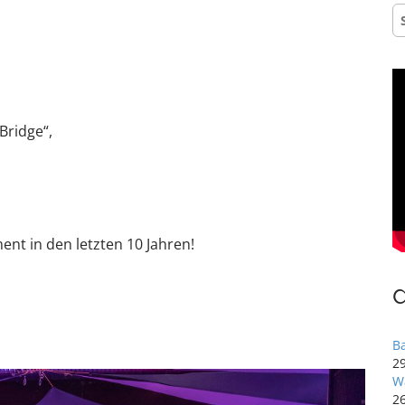
S
na
Bridge“,
t in den letzten 10 Jahren!
B
29
W
2