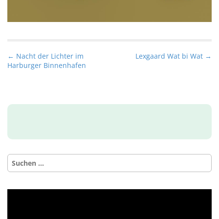
P
← Nacht der Lichter im
Lexgaard Wat bi Wat →
Harburger Binnenhafen
o
s
t
n
a
v
i
g
Suchen
nach:
a
t
i
o