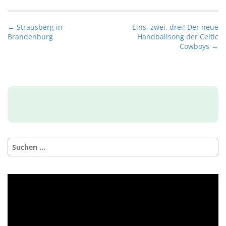
P
← Strausberg in
Eins, zwei, drei! Der neue
Brandenburg
Handballsong der Celtic
o
Cowboys →
s
t
n
a
v
i
g
Suchen
a
nach:
t
i
o
n